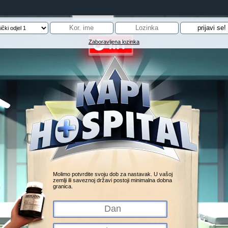
Zaboravljena lozinka
Molimo potvrdite svoju dob za nastavak. U vašoj
zemlji ili saveznoj državi postoji minimalna dobna
granica.