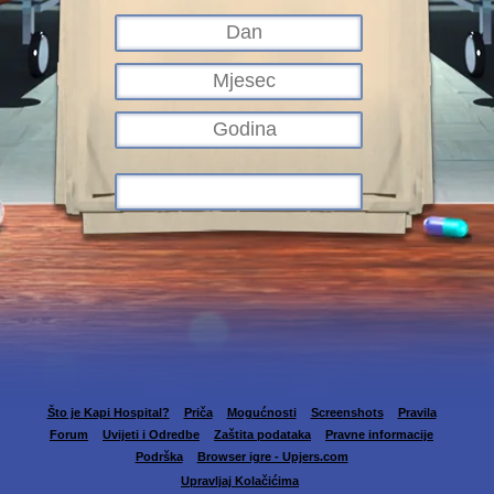
Što je Kapi Hospital?
Priča
Mogućnosti
Screenshots
Pravila
Forum
Uvijeti i Odredbe
Zaštita podataka
Pravne informacije
Podrška
Browser igre - Upjers.com
Upravljaj Kolačićima