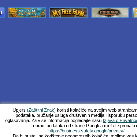
Upjers
(Zaštitni Znak)
koristi kolačiće na svojim web stranica
podataka, pružanje usluga društvenih medija i isporuku perso
oglašavanja. Za više informacija pogledajte našu
Izjava o Privatnos
obradi podataka od strane Googlea možete pronaći 
https://business.safety.google/privacy/
.
Da bi pristali na korištenje neobaveznih kolačića, molimo vas 