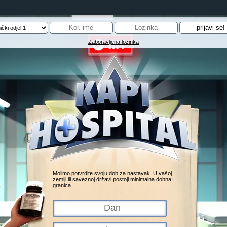
Zaboravljena lozinka
Molimo potvrdite svoju dob za nastavak. U vašoj
zemlji ili saveznoj državi postoji minimalna dobna
granica.