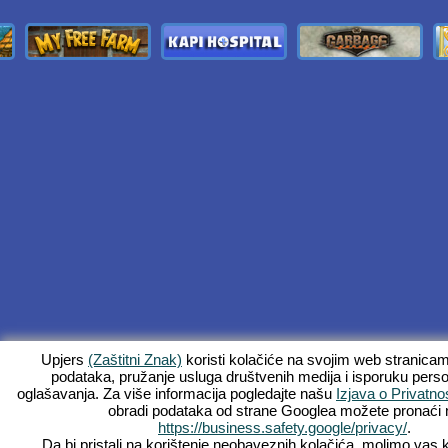
Upjers
(Zaštitni Znak)
koristi kolačiće na svojim web stranica
podataka, pružanje usluga društvenih medija i isporuku perso
oglašavanja. Za više informacija pogledajte našu
Izjava o Privatnos
obradi podataka od strane Googlea možete pronaći 
https://business.safety.google/privacy/
.
Da bi pristali na korištenje neobaveznih kolačića, molimo vas 