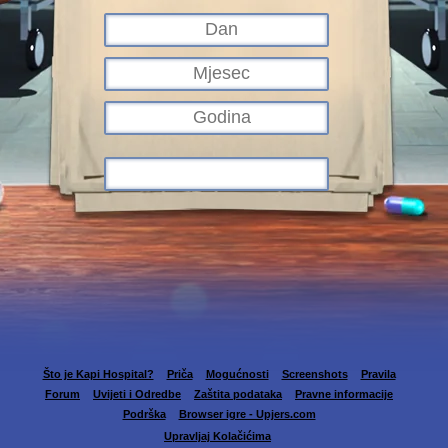
Što je Kapi Hospital?
Priča
Mogućnosti
Screenshots
Pravila
Forum
Uvijeti i Odredbe
Zaštita podataka
Pravne informacije
Podrška
Browser igre - Upjers.com
Upravljaj Kolačićima