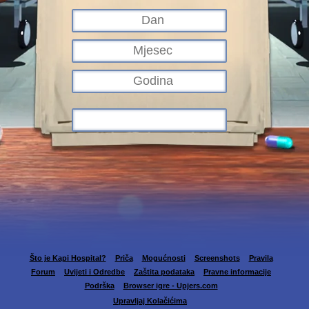
Što je Kapi Hospital?
Priča
Mogućnosti
Screenshots
Pravila
Forum
Uvijeti i Odredbe
Zaštita podataka
Pravne informacije
Podrška
Browser igre - Upjers.com
Upravljaj Kolačićima