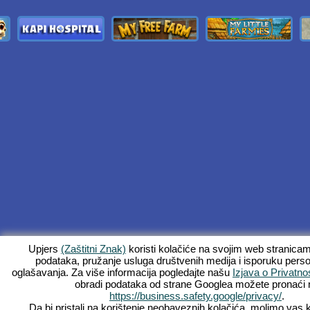
Upjers
(Zaštitni Znak)
koristi kolačiće na svojim web stranica
podataka, pružanje usluga društvenih medija i isporuku perso
oglašavanja. Za više informacija pogledajte našu
Izjava o Privatnos
obradi podataka od strane Googlea možete pronaći 
https://business.safety.google/privacy/
.
Da bi pristali na korištenje neobaveznih kolačića, molimo vas 