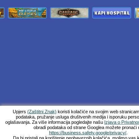
Upjers
(Zaštitni Znak)
koristi kolačiće na svojim web stranica
podataka, pružanje usluga društvenih medija i isporuku perso
oglašavanja. Za više informacija pogledajte našu
Izjava o Privatnos
obradi podataka od strane Googlea možete pronaći 
https://business.safety.google/privacy/
.
Da bi pristali na korištenje neobaveznih kolačića, molimo vas 