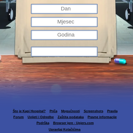
Što je Kapi Hospital?
Priča
Mogućnosti
Screenshots
Pravila
Forum
Uvijeti i Odredbe
Zaštita podataka
Pravne informacije
Podrška
Browser igre - Upjers.com
Upravljaj Kolačićima