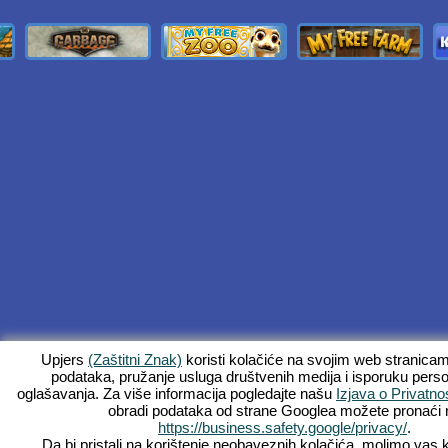
Upjers
(Zaštitni Znak)
koristi kolačiće na svojim web stranica
podataka, pružanje usluga društvenih medija i isporuku perso
oglašavanja. Za više informacija pogledajte našu
Izjava o Privatnos
obradi podataka od strane Googlea možete pronaći 
https://business.safety.google/privacy/
.
Da bi pristali na korištenje neobaveznih kolačića, molimo vas 