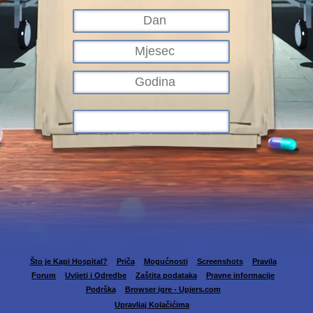
Što je Kapi Hospital?
Priča
Mogućnosti
Screenshots
Pravila
Forum
Uvijeti i Odredbe
Zaštita podataka
Pravne informacije
Podrška
Browser igre - Upjers.com
Upravljaj Kolačićima