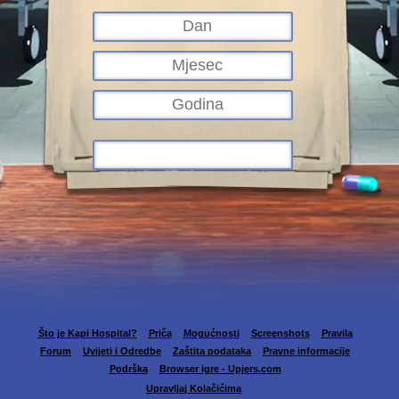
Što je Kapi Hospital?
Priča
Mogućnosti
Screenshots
Pravila
Forum
Uvijeti i Odredbe
Zaštita podataka
Pravne informacije
Podrška
Browser igre - Upjers.com
Upravljaj Kolačićima