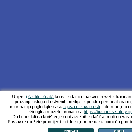
Upjers
(Zaštitni Znak)
koristi kolačiće na svojim web stranica
pružanje usluga društvenih medija i isporuku personalizirano
informacija pogledajte našu
Izjava o Privatnosti
. Informacije o 
Googlea možete pronaći na
https://business.safety.g
Da bi pristali na korištenje neobaveznih kolačića, molimo vas k
Postavke možete promijeniti u bilo kojem trenutku pomoću gumba "
PRIHVATI
ODBIJ